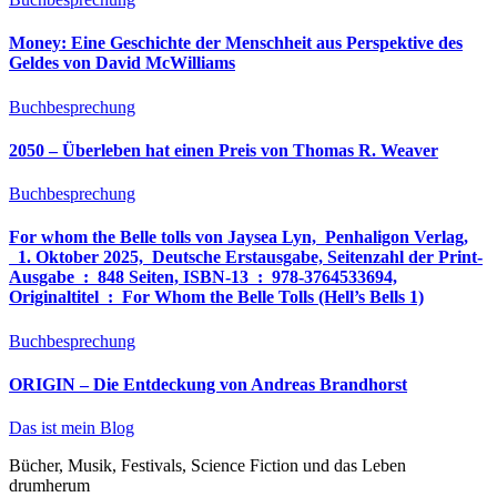
Money: Eine Geschichte der Menschheit aus Perspektive des
Geldes von David McWilliams
Buchbesprechung
2050 – Überleben hat einen Preis von Thomas R. Weaver
Buchbesprechung
For whom the Belle tolls von Jaysea Lyn, ‎ Penhaligon Verlag,
‎ 1. Oktober 2025, ‎ Deutsche Erstausgabe, Seitenzahl der Print-
Ausgabe ‏ : ‎ 848 Seiten, ISBN-13 ‏ : ‎ 978-3764533694,
Originaltitel ‏ : ‎ For Whom the Belle Tolls (Hell’s Bells 1)
Buchbesprechung
ORIGIN – Die Entdeckung von Andreas Brandhorst
Das ist mein Blog
Bücher, Musik, Festivals, Science Fiction und das Leben
drumherum