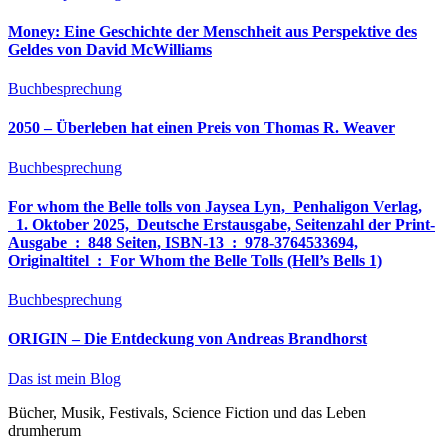
Money: Eine Geschichte der Menschheit aus Perspektive des
Geldes von David McWilliams
Buchbesprechung
2050 – Überleben hat einen Preis von Thomas R. Weaver
Buchbesprechung
For whom the Belle tolls von Jaysea Lyn, ‎ Penhaligon Verlag,
‎ 1. Oktober 2025, ‎ Deutsche Erstausgabe, Seitenzahl der Print-
Ausgabe ‏ : ‎ 848 Seiten, ISBN-13 ‏ : ‎ 978-3764533694,
Originaltitel ‏ : ‎ For Whom the Belle Tolls (Hell’s Bells 1)
Buchbesprechung
ORIGIN – Die Entdeckung von Andreas Brandhorst
Das ist mein Blog
Bücher, Musik, Festivals, Science Fiction und das Leben
drumherum