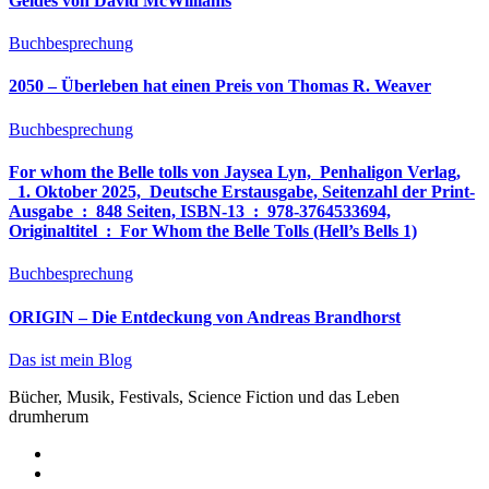
Geldes von David McWilliams
Buchbesprechung
2050 – Überleben hat einen Preis von Thomas R. Weaver
Buchbesprechung
For whom the Belle tolls von Jaysea Lyn, ‎ Penhaligon Verlag,
‎ 1. Oktober 2025, ‎ Deutsche Erstausgabe, Seitenzahl der Print-
Ausgabe ‏ : ‎ 848 Seiten, ISBN-13 ‏ : ‎ 978-3764533694,
Originaltitel ‏ : ‎ For Whom the Belle Tolls (Hell’s Bells 1)
Buchbesprechung
ORIGIN – Die Entdeckung von Andreas Brandhorst
Das ist mein Blog
Bücher, Musik, Festivals, Science Fiction und das Leben
drumherum