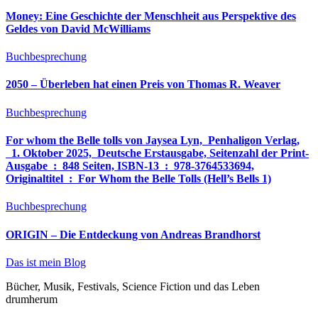
Money: Eine Geschichte der Menschheit aus Perspektive des
Geldes von David McWilliams
Buchbesprechung
2050 – Überleben hat einen Preis von Thomas R. Weaver
Buchbesprechung
For whom the Belle tolls von Jaysea Lyn, ‎ Penhaligon Verlag,
‎ 1. Oktober 2025, ‎ Deutsche Erstausgabe, Seitenzahl der Print-
Ausgabe ‏ : ‎ 848 Seiten, ISBN-13 ‏ : ‎ 978-3764533694,
Originaltitel ‏ : ‎ For Whom the Belle Tolls (Hell’s Bells 1)
Buchbesprechung
ORIGIN – Die Entdeckung von Andreas Brandhorst
Das ist mein Blog
Bücher, Musik, Festivals, Science Fiction und das Leben
drumherum