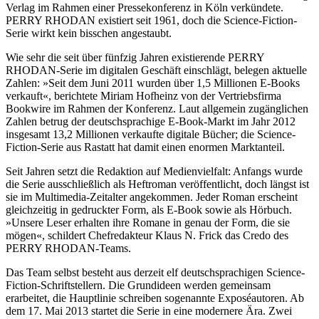
Verlag im Rahmen einer Pressekonferenz in Köln verkündete.
PERRY RHODAN existiert seit 1961, doch die Science-Fiction-
Serie wirkt kein bisschen angestaubt.
Wie sehr die seit über fünfzig Jahren existierende PERRY
RHODAN-Serie im digitalen Geschäft einschlägt, belegen aktuelle
Zahlen: »Seit dem Juni 2011 wurden über 1,5 Millionen E-Books
verkauft«, berichtete Miriam Hofheinz von der Vertriebsfirma
Bookwire im Rahmen der Konferenz. Laut allgemein zugänglichen
Zahlen betrug der deutschsprachige E-Book-Markt im Jahr 2012
insgesamt 13,2 Millionen verkaufte digitale Bücher; die Science-
Fiction-Serie aus Rastatt hat damit einen enormen Marktanteil.
Seit Jahren setzt die Redaktion auf Medienvielfalt: Anfangs wurde
die Serie ausschließlich als Heftroman veröffentlicht, doch längst ist
sie im Multimedia-Zeitalter angekommen. Jeder Roman erscheint
gleichzeitig in gedruckter Form, als E-Book sowie als Hörbuch.
»Unsere Leser erhalten ihre Romane in genau der Form, die sie
mögen«, schildert Chefredakteur Klaus N. Frick das Credo des
PERRY RHODAN-Teams.
Das Team selbst besteht aus derzeit elf deutschsprachigen Science-
Fiction-Schriftstellern. Die Grundideen werden gemeinsam
erarbeitet, die Hauptlinie schreiben sogenannte Exposéautoren. Ab
dem 17. Mai 2013 startet die Serie in eine modernere Ära. Zwei