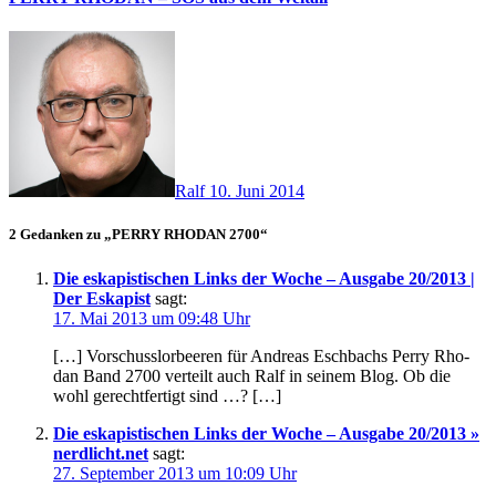
Ralf
10. Juni 2014
2 Gedanken zu „PERRY RHODAN 2700“
Die eskapistischen Links der Woche – Ausgabe 20/2013 |
Der Eskapist
sagt:
17. Mai 2013 um 09:48 Uhr
[…] Vor­schuss­lor­bee­ren für Andreas Esch­bachs Perry Rho­
dan Band 2700 ver­teilt auch Ralf in sei­nem Blog. Ob die
wohl gerecht­fer­tigt sind …? […]
Die eskapistischen Links der Woche – Ausgabe 20/2013 »
nerdlicht.net
sagt:
27. September 2013 um 10:09 Uhr