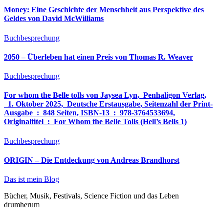
Money: Eine Geschichte der Menschheit aus Perspektive des
Geldes von David McWilliams
Buchbesprechung
2050 – Überleben hat einen Preis von Thomas R. Weaver
Buchbesprechung
For whom the Belle tolls von Jaysea Lyn, ‎ Penhaligon Verlag,
‎ 1. Oktober 2025, ‎ Deutsche Erstausgabe, Seitenzahl der Print-
Ausgabe ‏ : ‎ 848 Seiten, ISBN-13 ‏ : ‎ 978-3764533694,
Originaltitel ‏ : ‎ For Whom the Belle Tolls (Hell’s Bells 1)
Buchbesprechung
ORIGIN – Die Entdeckung von Andreas Brandhorst
Das ist mein Blog
Bücher, Musik, Festivals, Science Fiction und das Leben
drumherum