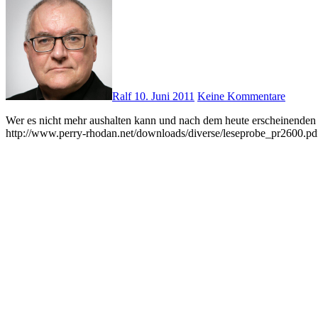
Ralf
10. Juni 2011
Keine Kommentare
Wer es nicht mehr aushalten kann und nach dem heute erscheinenden Band 2599 schnell einen Eindruck des nächsten Zyklus bekommen möchte: Hier die Leseprobe zu PERRY RHODAN-Band 2600.
http://www.perry-rhodan.net/downloads/diverse/leseprobe_pr2600.p