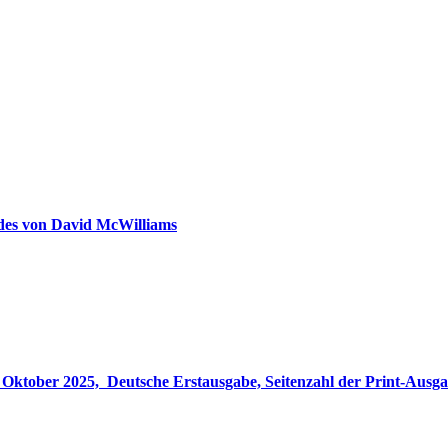
ldes von David McWilliams
gabe, Seitenzahl der Print-Ausgabe ‏ : ‎ 848 Seiten, ISBN-13 ‏ : ‎ 978-3764533694, Originaltitel ‏ : 