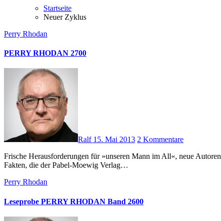
Startseite
Neuer Zyklus
Perry Rhodan
PERRY RHODAN 2700
Ralf
15. Mai 2013
2 Kommentare
Frische Herausforderungen für »unseren Mann im All«, neue Autoren am Steuer der erfolgreichsten Unterhaltungsserie »made in Germany« und unglaubliche Erfolge im E-Book-Geschäft: Das waren die
Fakten, die der Pabel-Moewig Verlag…
Perry Rhodan
Leseprobe PERRY RHODAN Band 2600