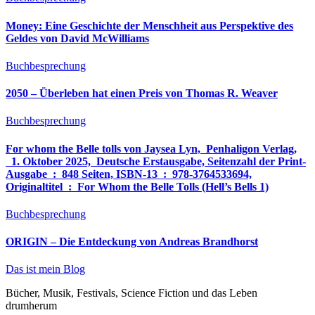
Money: Eine Geschichte der Menschheit aus Perspektive des
Geldes von David McWilliams
Buchbesprechung
2050 – Überleben hat einen Preis von Thomas R. Weaver
Buchbesprechung
For whom the Belle tolls von Jaysea Lyn, ‎ Penhaligon Verlag,
‎ 1. Oktober 2025, ‎ Deutsche Erstausgabe, Seitenzahl der Print-
Ausgabe ‏ : ‎ 848 Seiten, ISBN-13 ‏ : ‎ 978-3764533694,
Originaltitel ‏ : ‎ For Whom the Belle Tolls (Hell’s Bells 1)
Buchbesprechung
ORIGIN – Die Entdeckung von Andreas Brandhorst
Das ist mein Blog
Bücher, Musik, Festivals, Science Fiction und das Leben
drumherum