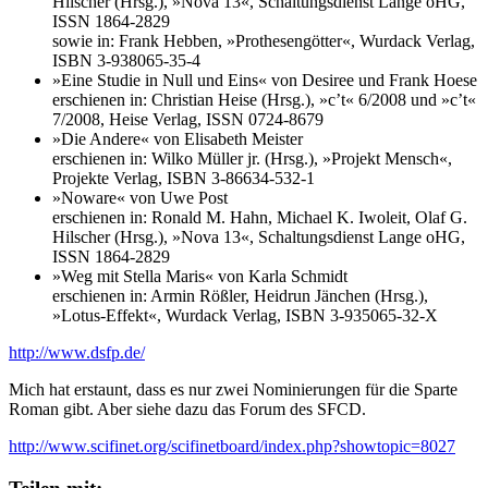
Hilscher (Hrsg.), »Nova 13«, Schaltungsdienst Lange oHG,
ISSN 1864-2829
sowie in: Frank Hebben, »Prothesengötter«, Wurdack Verlag,
ISBN 3-938065-35-4
»Eine Studie in Null und Eins« von Desiree und Frank Hoese
erschienen in: Christian Heise (Hrsg.), »c’t« 6/2008 und »c’t«
7/2008, Heise Verlag, ISSN 0724-8679
»Die Andere« von Elisabeth Meister
erschienen in: Wilko Müller jr. (Hrsg.), »Projekt Mensch«,
Projekte Verlag, ISBN 3-86634-532-1
»Noware« von Uwe Post
erschienen in: Ronald M. Hahn, Michael K. Iwoleit, Olaf G.
Hilscher (Hrsg.), »Nova 13«, Schaltungsdienst Lange oHG,
ISSN 1864-2829
»Weg mit Stella Maris« von Karla Schmidt
erschienen in: Armin Rößler, Heidrun Jänchen (Hrsg.),
»Lotus-Effekt«, Wurdack Verlag, ISBN 3-935065-32-X
http://www.dsfp.de/
Mich hat erstaunt, dass es nur zwei Nominierungen für die Sparte
Roman gibt. Aber siehe dazu das Forum des SFCD.
http://www.scifinet.org/scifinetboard/index.php?showtopic=8027