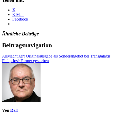
Teilen mit:
X
E-Mail
Facebook
Ähnliche Beiträge
Beitragsnavigation
AllMächtiger! Originalausgabe als Sonderangebot bei Transgalaxis
Philip José Farmer gestorben
Von
Ralf