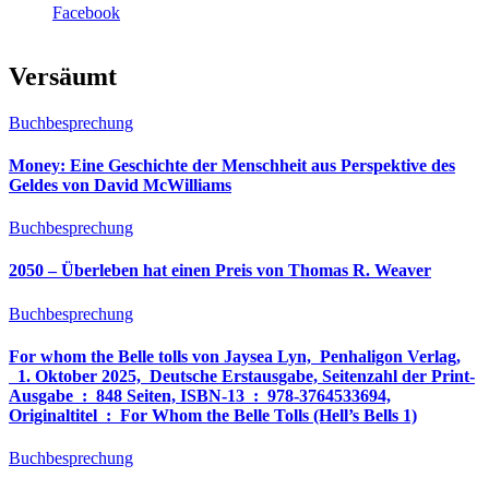
Facebook
Versäumt
Buchbesprechung
Money: Eine Geschichte der Menschheit aus Perspektive des
Geldes von David McWilliams
Buchbesprechung
2050 – Überleben hat einen Preis von Thomas R. Weaver
Buchbesprechung
For whom the Belle tolls von Jaysea Lyn, ‎ Penhaligon Verlag,
‎ 1. Oktober 2025, ‎ Deutsche Erstausgabe, Seitenzahl der Print-
Ausgabe ‏ : ‎ 848 Seiten, ISBN-13 ‏ : ‎ 978-3764533694,
Originaltitel ‏ : ‎ For Whom the Belle Tolls (Hell’s Bells 1)
Buchbesprechung