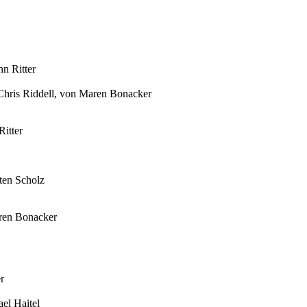
n Ritter
Chris Riddell, von Maren Bonacker
itter
ten Scholz
ren Bonacker
r
el Haitel