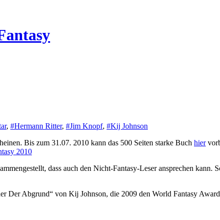
Fantasy
ar
,
#Hermann Ritter
,
#Jim Knopf
,
#Kij Johnson
heinen. Bis zum 31.07. 2010 kann das 500 Seiten starke Buch
hier
vorb
tasy 2010
sammengestellt, dass auch den Nicht-Fantasy-Leser ansprechen kann. S
der Der Abgrund“ von Kij Johnson, die 2009 den World Fantasy Award