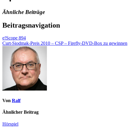
Ähnliche Beiträge
Beitragsnavigation
e!Scope 894
Curt-Siodmak-Preis 2010 – CSP – Firefly-DVD-Box zu gewinnen
Von
Ralf
Ähnlicher Beitrag
Hörspiel