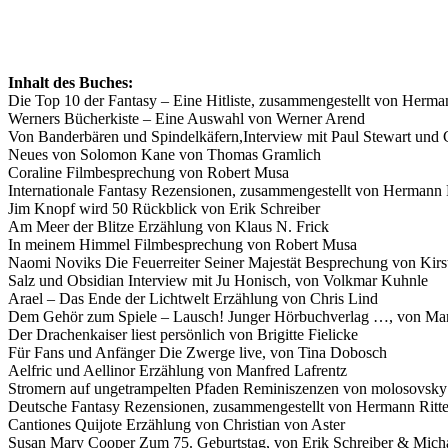
Inhalt des Buches:
Die Top 10 der Fantasy – Eine Hitliste, zusammengestellt von Herman
Werners Bücherkiste – Eine Auswahl von Werner Arend
Von Banderbären und Spindelkäfern,Interview mit Paul Stewart und 
Neues von Solomon Kane von Thomas Gramlich
Coraline Filmbesprechung von Robert Musa
Internationale Fantasy Rezensionen, zusammengestellt von Hermann R
Jim Knopf wird 50 Rückblick von Erik Schreiber
Am Meer der Blitze Erzählung von Klaus N. Frick
In meinem Himmel Filmbesprechung von Robert Musa
Naomi Noviks Die Feuerreiter Seiner Majestät Besprechung von Kirs
Salz und Obsidian Interview mit Ju Honisch, von Volkmar Kuhnle
Arael – Das Ende der Lichtwelt Erzählung von Chris Lind
Dem Gehör zum Spiele – Lausch! Junger Hörbuchverlag …, von Ma
Der Drachenkaiser liest persönlich von Brigitte Fielicke
Für Fans und Anfänger Die Zwerge live, von Tina Dobosch
Aelfric und Aellinor Erzählung von Manfred Lafrentz
Stromern auf ungetrampelten Pfaden Reminiszenzen von molosovsky
Deutsche Fantasy Rezensionen, zusammengestellt von Hermann Ritte
Cantiones Quijote Erzählung von Christian von Aster
Susan Mary Cooper Zum 75. Geburtstag, von Erik Schreiber & Micha