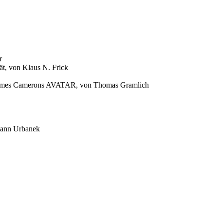
r
, von Klaus N. Frick
«? -James Camerons AVATAR, von Thomas Gramlich
mann Urbanek