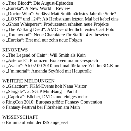
o „True Blood“: Die August-Episoden
o „Eureka“: A New World – Review
o „Doctor Who“: Verlässt Matt Smith nächstes Jahr die Serie?
o „LOST“ und „24“: Ab Herbst zum letzten Mal bei kabel eins
o „Ghost Whisperer“: Produzenten erhalten neue Projekte
o „The Walking Dead“: AMC veröffentlicht erstes Cast-Foto
o „Torchwood“: Neue Charaktere für Staffel 4 zu besetzen
o „Eureka“: Erst mal nur zehn neue Folgen
KINONEWS
o „The Legend of Cain“: Will Smith als Kain
o „Asteroids“: Produzent Bonaventura im Gespräch
o „Avatar“: Ab 02.09.2010 nochmal für kurze Zeit im 3D-Kino
o „I’m.mortal“: Amanda Seyfried mit Hauptrolle
WEITERE MELDUNGEN
o „Galactica“: FKM-Events holt Nana Visitor
o „Stargate“: 2. SG-P MiniBang – Part 3
o „Caprica“: Bücher, DVDs und einiges mehr
o RingCon 2010: Europas größte Fantasy Convention
o Fantasy-Festival bei Flörsheim am Main
WISSENSCHAFT
o Erdumlaufbahn der ISS angepasst