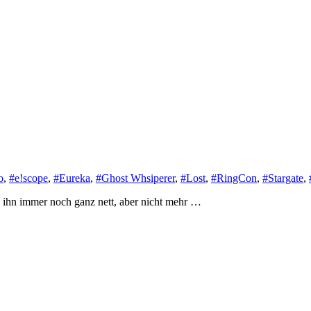
o
,
#e!scope
,
#Eureka
,
#Ghost Whsiperer
,
#Lost
,
#RingCon
,
#Stargate
,
d ihn immer noch ganz nett, aber nicht mehr …