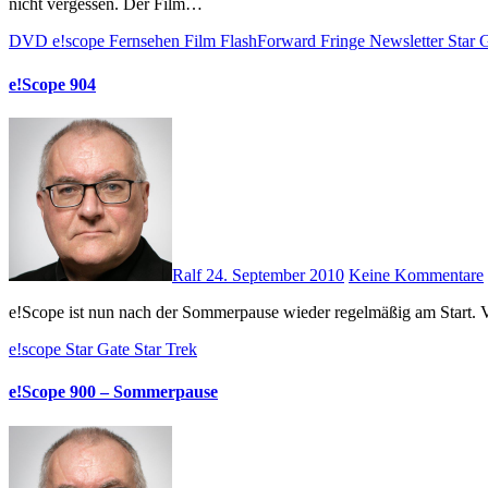
nicht vergessen. Der Film…
DVD
e!scope
Fernsehen
Film
FlashForward
Fringe
Newsletter
Star 
e!Scope 904
Ralf
24. September 2010
Keine Kommentare
e!Scope ist nun nach der Sommerpause wieder regelmäßig am Start.
e!scope
Star Gate
Star Trek
e!Scope 900 – Sommerpause