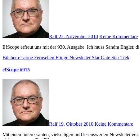
Ralf
22. November 2010
Keine Kommentare
E!Scope erfreut uns mit der 930. Ausgabe. Ich muss Sandra Engler, 
Bücher
e!scope
Fernsehen
Fringe
Newsletter
Star Gate
Star Trek
e!Scope #915
Ralf
19. Oktober 2010
Keine Kommentare
Mit einem interessanten, vielseitigen und lesenswerten Newsletter erscheint e!Scope mit der 915. Ausgabe. Aktuelle Fernsehserien werden besprochen, aber auch ältere wie z.B. „Buffy“ und „Akte X“werden