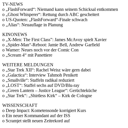
TV-NEWS
o „FlashForward“: Niemand kann seinem Schicksal entkommen
o „Ghost Whisperer“: Rettung durch ABC gescheitert
o US-Quoten: „FlashForward“-Finale schwach
o „Alias“: Neuauflage in Planung
KINONEWS
o „X-Men: The First Class”: James McAvoy spielt Xavier
o „Spider-Man“-Reboot: Jamie Bell, Andrew Garfield
o Warner: Neues noch vor der Comic Con
o „Scream 4“ mit Panettiere
WEITERE MELDUNGEN
o „Star Trek XII“: Rachel Weisz wäre gern dabei
o „Galactica“: Interview Tahmoh Penikett
o „Smallville“: Staffeln radikal reduziert
o „LOST“: Staffel sechs auf DVD/Blu-ray
o „Green Lantern – Justice League“: Gerüchteküche
o „Star Trek“: „Shirtless Kirk“ – Kirk de Cologne
WISSENSCHAFT
o Deep Impact: Kometensonde korrigiert Kurs
o Ein neuer Kommandant auf der ISS
o Scramjet stellt neuen Zeitrekord auf