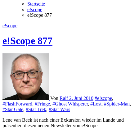
Startseite
e!scope
e!Scope 877
e!scope
e!Scope 877
Von
Ralf
2. Juni 2010
#e!scope
,
#FlashForward
,
#Fringe
,
#Ghost Whisperer
,
#Lost
,
#Spider-Man
,
#Star Gate
,
#Star Trek
,
#Star Wars
Lene van Beek ist nach einer Exkursion wieder im Lande und
präsentiert diesen neuen Newsletter von e!Scope.