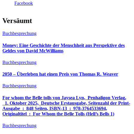
Facebook
Versäumt
Buchbesprechung
Money: Eine Geschichte der Menschheit aus Perspektive des
Geldes von David McWilliams
Buchbesprechung
2050 – Überleben hat einen Preis von Thomas R. Weaver
Buchbesprechung
For whom the Belle tolls von Jaysea Lyn, ‎ Penhaligon Verlag,
‎ 1. Oktober 2025, ‎ Deutsche Erstausgabe, Seitenzahl der Print-
Ausgabe ‏ : ‎ 848 Seiten, ISBN-13 ‏ : ‎ 978-3764533694,
Originaltitel ‏ : ‎ For Whom the Belle Tolls (Hell’s Bells 1)
Buchbesprechung