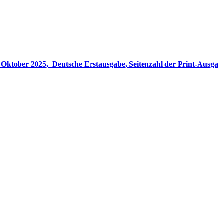
gabe, Seitenzahl der Print-Ausgabe ‏ : ‎ 848 Seiten, ISBN-13 ‏ : ‎ 978-3764533694, Originaltitel ‏ : 