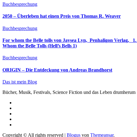
Buchbesprechung
2050 – Überleben hat einen Preis von Thomas R. Weaver
Buchbesprechung
For whom the Belle tolls von Jaysea Lyn, ‎ Penhaligon Verlag, ‎ 1. Oktober 2025, ‎ Deutsche Erstaus
Whom the Belle Tolls (Hell’s Bells 1)
Buchbesprechung
ORIGIN – Die Entdeckung von Andreas Brandhorst
Das ist mein Blog
Bücher, Musik, Festivals, Science Fiction und das Leben drumherum
Copyright © All rights reserved
|
Blogus
von
Themeansar
.