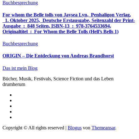
Buchbesprechung
For whom the Belle tolls von Jaysea Lyn, ‎ Penhaligon Verlag,
‎ 1. Oktober 2025, ‎ Deutsche Erstausgabe, Seitenzahl der Print-
Ausgabe ‏ : ‎ 848 Seiten, ISBN-13 ‏ : ‎ 978-3764533694,
Originaltitel ‏ : ‎ For Whom the Belle Tolls (Hell’s Bells 1)
Buchbesprechung
ORIGIN – Die Entdeckung von Andreas Brandhorst
Das ist mein Blog
Bücher, Musik, Festivals, Science Fiction und das Leben
drumherum
Copyright © All rights reserved
|
Blogus
von
Themeansar
.