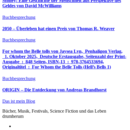
Money: Eine Geschichte der Menschheit aus Perspektive des
Geldes von David McWilliams
Buchbesprechung
2050 – Überleben hat einen Preis von Thomas R. Weaver
Buchbesprechung
For whom the Belle tolls von Jaysea Lyn, ‎ Penhaligon Verlag,
‎ 1. Oktober 2025, ‎ Deutsche Erstausgabe, Seitenzahl der Print-
Ausgabe ‏ : ‎ 848 Seiten, ISBN-13 ‏ : ‎ 978-3764533694,
Originaltitel ‏ : ‎ For Whom the Belle Tolls (Hell’s Bells 1)
Buchbesprechung
ORIGIN – Die Entdeckung von Andreas Brandhorst
Das ist mein Blog
Bücher, Musik, Festivals, Science Fiction und das Leben
drumherum