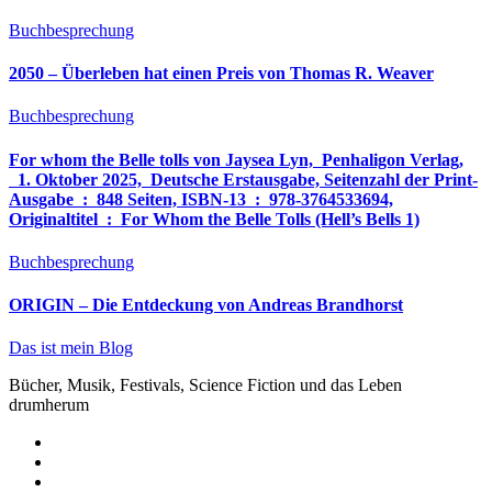
Buchbesprechung
2050 – Überleben hat einen Preis von Thomas R. Weaver
Buchbesprechung
For whom the Belle tolls von Jaysea Lyn, ‎ Penhaligon Verlag,
‎ 1. Oktober 2025, ‎ Deutsche Erstausgabe, Seitenzahl der Print-
Ausgabe ‏ : ‎ 848 Seiten, ISBN-13 ‏ : ‎ 978-3764533694,
Originaltitel ‏ : ‎ For Whom the Belle Tolls (Hell’s Bells 1)
Buchbesprechung
ORIGIN – Die Entdeckung von Andreas Brandhorst
Das ist mein Blog
Bücher, Musik, Festivals, Science Fiction und das Leben
drumherum