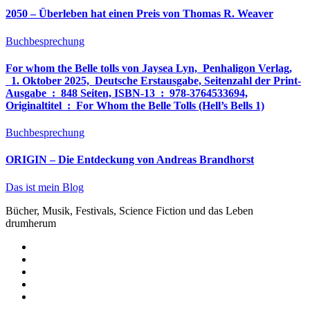
2050 – Überleben hat einen Preis von Thomas R. Weaver
Buchbesprechung
For whom the Belle tolls von Jaysea Lyn, ‎ Penhaligon Verlag,
‎ 1. Oktober 2025, ‎ Deutsche Erstausgabe, Seitenzahl der Print-
Ausgabe ‏ : ‎ 848 Seiten, ISBN-13 ‏ : ‎ 978-3764533694,
Originaltitel ‏ : ‎ For Whom the Belle Tolls (Hell’s Bells 1)
Buchbesprechung
ORIGIN – Die Entdeckung von Andreas Brandhorst
Das ist mein Blog
Bücher, Musik, Festivals, Science Fiction und das Leben
drumherum