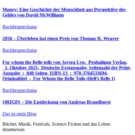
Money: Eine Geschichte der Menschheit aus Perspektive des
Geldes von David McWilliams
Buchbesprechung
2050 – Überleben hat einen Preis von Thomas R. Weaver
Buchbesprechung
For whom the Belle tolls von Jaysea Lyn, ‎ Penhaligon Verlag,
‎ 1. Oktober 2025, ‎ Deutsche Erstausgabe, Seitenzahl der Print-
Ausgabe ‏ : ‎ 848 Seiten, ISBN-13 ‏ : ‎ 978-3764533694,
Originaltitel ‏ : ‎ For Whom the Belle Tolls (Hell’s Bells 1)
Buchbesprechung
ORIGIN – Die Entdeckung von Andreas Brandhorst
Das ist mein Blog
Bücher, Musik, Festivals, Science Fiction und das Leben
drumherum