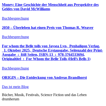
Money: Eine Geschichte der Menschheit aus Perspektive des
Geldes von David McWilliams
Buchbesprechung
2050 – Überleben hat einen Preis von Thomas R. Weaver
Buchbesprechung
For whom the Belle tolls von Jaysea Lyn, ‎ Penhaligon Verlag,
‎ 1. Oktober 2025, ‎ Deutsche Erstausgabe, Seitenzahl der Print-
Ausgabe ‏ : ‎ 848 Seiten, ISBN-13 ‏ : ‎ 978-3764533694,
Originaltitel ‏ : ‎ For Whom the Belle Tolls (Hell’s Bells 1)
Buchbesprechung
ORIGIN – Die Entdeckung von Andreas Brandhorst
Das ist mein Blog
Bücher, Musik, Festivals, Science Fiction und das Leben
drumherum