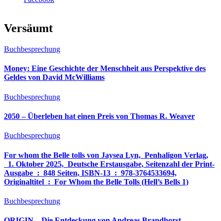
Versäumt
Buchbesprechung
Money: Eine Geschichte der Menschheit aus Perspektive des
Geldes von David McWilliams
Buchbesprechung
2050 – Überleben hat einen Preis von Thomas R. Weaver
Buchbesprechung
For whom the Belle tolls von Jaysea Lyn, ‎ Penhaligon Verlag,
‎ 1. Oktober 2025, ‎ Deutsche Erstausgabe, Seitenzahl der Print-
Ausgabe ‏ : ‎ 848 Seiten, ISBN-13 ‏ : ‎ 978-3764533694,
Originaltitel ‏ : ‎ For Whom the Belle Tolls (Hell’s Bells 1)
Buchbesprechung
ORIGIN – Die Entdeckung von Andreas Brandhorst