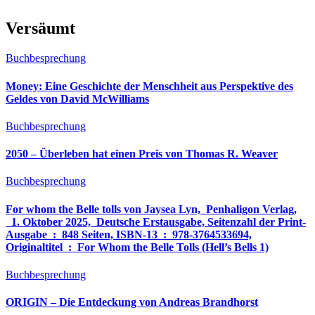
Versäumt
Buchbesprechung
Money: Eine Geschichte der Menschheit aus Perspektive des
Geldes von David McWilliams
Buchbesprechung
2050 – Überleben hat einen Preis von Thomas R. Weaver
Buchbesprechung
For whom the Belle tolls von Jaysea Lyn, ‎ Penhaligon Verlag,
‎ 1. Oktober 2025, ‎ Deutsche Erstausgabe, Seitenzahl der Print-
Ausgabe ‏ : ‎ 848 Seiten, ISBN-13 ‏ : ‎ 978-3764533694,
Originaltitel ‏ : ‎ For Whom the Belle Tolls (Hell’s Bells 1)
Buchbesprechung
ORIGIN – Die Entdeckung von Andreas Brandhorst