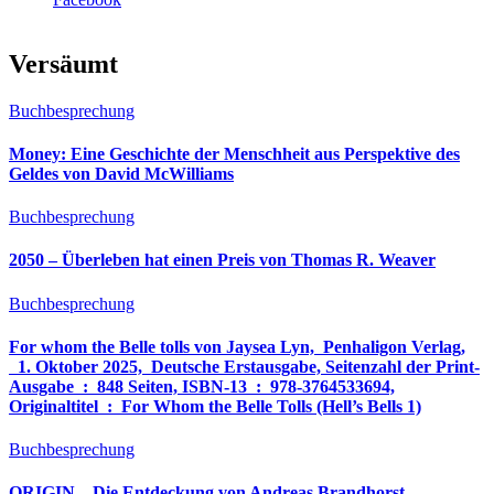
Versäumt
Buchbesprechung
Money: Eine Geschichte der Menschheit aus Perspektive des
Geldes von David McWilliams
Buchbesprechung
2050 – Überleben hat einen Preis von Thomas R. Weaver
Buchbesprechung
For whom the Belle tolls von Jaysea Lyn, ‎ Penhaligon Verlag,
‎ 1. Oktober 2025, ‎ Deutsche Erstausgabe, Seitenzahl der Print-
Ausgabe ‏ : ‎ 848 Seiten, ISBN-13 ‏ : ‎ 978-3764533694,
Originaltitel ‏ : ‎ For Whom the Belle Tolls (Hell’s Bells 1)
Buchbesprechung
ORIGIN – Die Entdeckung von Andreas Brandhorst