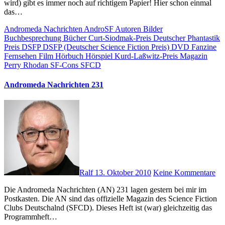
wird) gibt es immer noch auf richtigem Papier! Hier schon einmal
das…
Andromeda Nachrichten
AndroSF
Autoren
Bilder
Buchbesprechung
Bücher
Curt-Siodmak-Preis
Deutscher Phantastik
Preis
DSFP
DSFP (Deutscher Science Fiction Preis)
DVD
Fanzine
Fernsehen
Film
Hörbuch
Hörspiel
Kurd-Laßwitz-Preis
Magazin
Perry Rhodan
SF-Cons
SFCD
Andromeda Nachrichten 231
Ralf
13. Oktober 2010
Keine Kommentare
Die Andromeda Nachrichten (AN) 231 lagen gestern bei mir im
Postkasten. Die AN sind das offizielle Magazin des Science Fiction
Clubs Deutschalnd (SFCD). Dieses Heft ist (war) gleichzeitig das
Programmheft…