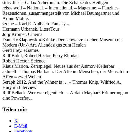
story:files – Galax Acheronian. Die Schätze des Heiligen
reisss:wolf – National. – International. – Magazine. – Fanzines.
Rezensionen, zusammengestellt von Michael Baumgartner und
Armin Möhle.
sze:ne – Karl E. Aulbach. Fantasy –
Hermann Urbanek. LiteraTour
Jörg Krömer. Cinema
Daniel »Klapowski« Krinke. Der schwarze Locher. Museum of
Modern (Un-) Art. Aliendesigns zum Heulen
Gerd Frey. eGames
Ralf Boldt, Robert Hector. Perry Rhodan
Robert Hector. Science
Klaus Marion. Zerrspiegel. Neues aus der Asimov-Kellerbar
aktu:ell – Thomas Harbach. Der Affe im Menschen, der Mensch im
Affen – zwei Welten
Seraph 2012. And the Winner is … – Thomas Knip. Wilfried A.
Hary im Interview
Ralf Bellack. Wer war eigentlich … Ardath Mayhar? Erinnerung an
eine Powerfrau.
Teilen mit:
X
E-Mail
Facebook