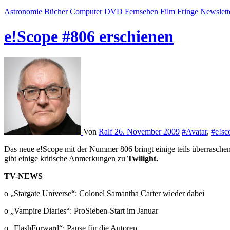
Astronomie
Bücher
Computer
DVD
Fernsehen
Film
Fringe
Newslett
e!Scope #806 erschienen
Von
Ralf
26. November 2009
#Avatar
,
#e!sc
Das neue e!Scope mit der Nummer 806 bringt einige teils überrasch
gibt einige kritische Anmerkungen zu
Twilight.
TV-NEWS
o „Stargate Universe“: Colonel Samantha Carter wieder dabei
o „Vampire Diaries“: ProSieben-Start im Januar
o „FlashForward“: Pause für die Autoren