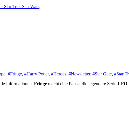
er
Star Trek
Star Wars
ope
,
#Fringe
,
#Harry Potter
,
#Heroes
,
#Newsletter
,
#Star Gate
,
#Star T
ende Informationen.
Fringe
macht eine Pause, die legendäre Serie
UFO