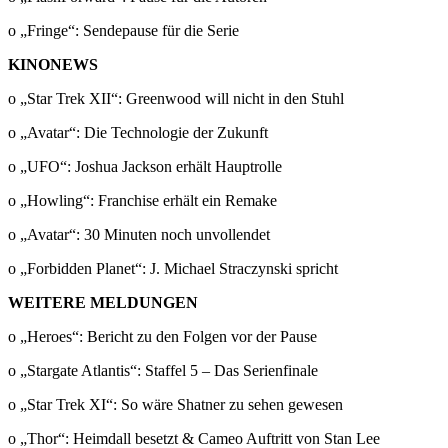
o „Fringe“: Sendepause für die Serie
KINONEWS
o „Star Trek XII“: Greenwood will nicht in den Stuhl
o „Avatar“: Die Technologie der Zukunft
o „UFO“: Joshua Jackson erhält Hauptrolle
o „Howling“: Franchise erhält ein Remake
o „Avatar“: 30 Minuten noch unvollendet
o „Forbidden Planet“: J. Michael Straczynski spricht
WEITERE MELDUNGEN
o „Heroes“: Bericht zu den Folgen vor der Pause
o „Stargate Atlantis“: Staffel 5 – Das Serienfinale
o „Star Trek XI“: So wäre Shatner zu sehen gewesen
o „Thor“: Heimdall besetzt & Cameo Auftritt von Stan Lee