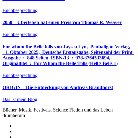
Buchbesprechung
2050 – Überleben hat einen Preis von Thomas R. Weaver
Buchbesprechung
For whom the Belle tolls von Jaysea Lyn, ‎ Penhaligon Verlag,
‎ 1. Oktober 2025, ‎ Deutsche Erstausgabe, Seitenzahl der Print-
Ausgabe ‏ : ‎ 848 Seiten, ISBN-13 ‏ : ‎ 978-3764533694,
Originaltitel ‏ : ‎ For Whom the Belle Tolls (Hell’s Bells 1)
Buchbesprechung
ORIGIN – Die Entdeckung von Andreas Brandhorst
Das ist mein Blog
Bücher, Musik, Festivals, Science Fiction und das Leben
drumherum