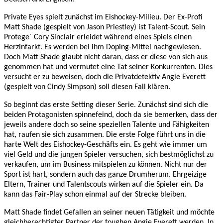
Private Eyes spielt zunächst im Eishockey-Milieu. Der Ex-Profi
Matt Shade (gespielt von Jason Priestley) ist Talent-Scout. Sein
Protege´ Cory Sinclair erleidet während eines Spiels einen
Herzinfarkt. Es werden bei ihm Doping-Mittel nachgewiesen.
Doch Matt Shade glaubt nicht daran, dass er diese von sich aus
genommen hat und vermutet eine Tat seiner Konkurrenten. Dies
versucht er zu beweisen, doch die Privatdetektiv Angie Everett
(gespielt von Cindy Simpson) soll diesen Fall klären.
So beginnt das erste Setting dieser Serie. Zunächst sind sich die
beiden Protagonisten spinnefeind, doch da sie bemerken, dass der
jeweils andere doch so seine speziellen Talente und Fähigkeiten
hat, raufen sie sich zusammen. Die erste Folge führt uns in die
harte Welt des Eishockey-Geschäfts ein. Es geht wie immer um
viel Geld und die jungen Spieler versuchen, sich bestmöglichst zu
verkaufen, um im Business mitspielen zu können. Nicht nur der
Sport ist hart, sondern auch das ganze Drumherum. Ehrgeizige
Eltern, Trainer und Talentscouts wirken auf die Spieler ein. Da
kann das Fair-Play schon einmal auf der Strecke bleiben.
Matt Shade findet Gefallen an seiner neuen Tätigkeit und möchte
gleichberechtigter Partner der toughen Angie Everett werden. In