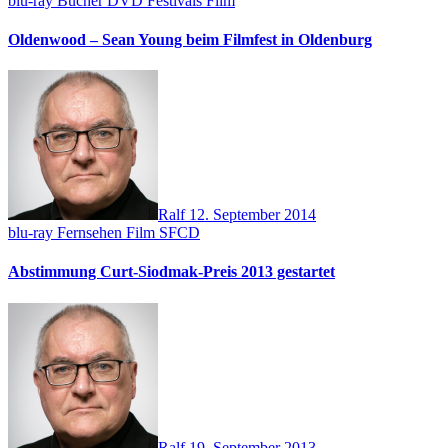
blu-ray
Bücher
DVD
Festivals
Film
Oldenwood – Sean Young beim Filmfest in Oldenburg
Ralf
12. September 2014
blu-ray
Fernsehen
Film
SFCD
Abstimmung Curt-Siodmak-Preis 2013 gestartet
Ralf
19. September 2013