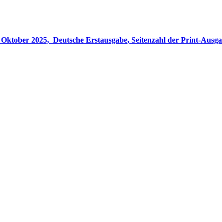
gabe, Seitenzahl der Print-Ausgabe ‏ : ‎ 848 Seiten, ISBN-13 ‏ : ‎ 978-3764533694, Originaltitel ‏ : 