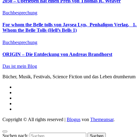
2050 – Überleben hat einen Preis von Thomas R. Weaver
Buchbesprechung
For whom the Belle tolls von Jaysea Lyn, ‎ Penhaligon Verlag, ‎ 1. Oktober 2025, ‎ Deutsche Erstaus
Whom the Belle Tolls (Hell’s Bells 1)
Buchbesprechung
ORIGIN – Die Entdeckung von Andreas Brandhorst
Das ist mein Blog
Bücher, Musik, Festivals, Science Fiction und das Leben drumherum
Copyright © All rights reserved
|
Blogus
von
Themeansar
.
Suchen nach: