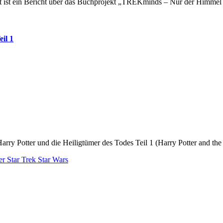
t ist ein Bericht über das Buchprojekt „TREKminds – Nur der Himmel 
il 1
: Harry Potter und die Heiligtümer des Todes Teil 1 (Harry Potter and 
er
Star Trek
Star Wars