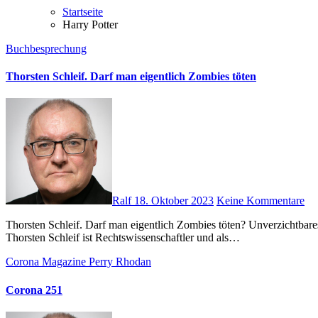
Startseite
Harry Potter
Buchbesprechung
Thorsten Schleif. Darf man eigentlich Zombies töten
Ralf
18. Oktober 2023
Keine Kommentare
Thorsten Schleif. Darf man eigentlich Zombies töten? Unverzichtbares Rechtswissen für Film- und Serienjunkie. Heyne Verlag (11. Oktober 2023), Taschenbuch, 192 Seiten, ISBN-13‏: ‎ 978-3453428522
Thorsten Schleif ist Rechtswissenschaftler und als…
Corona Magazine
Perry Rhodan
Corona 251