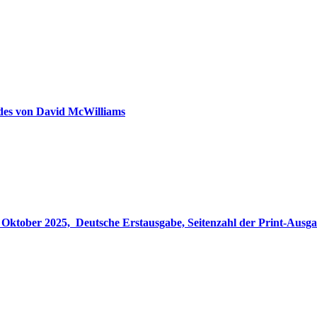
ldes von David McWilliams
gabe, Seitenzahl der Print-Ausgabe ‏ : ‎ 848 Seiten, ISBN-13 ‏ : ‎ 978-3764533694, Originaltitel ‏ : 