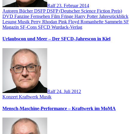
Ralf
23. Februar 2014
Autoren
Bücher
DSFP
DSFP (Deutscher Science Fiction Preis)
DVD
Fanzine
Fernsehen
Film
Fringe
Harry Potter
Jahresrückblick
Lesung
Musik
Perry Rhodan
Pink Floyd
Romanhefte
Sammeln
SF
Magazin
SF-Cons
SFCD
Wurdack-Verlag
Urlaubscon und Meer – Der SFCD-Jahrescon in Kiel
Ralf
24. Juli 2012
Konzert
Kraftwerk
Musik
Mensch-Maschine-Performance – Kraftwerk im MoMA