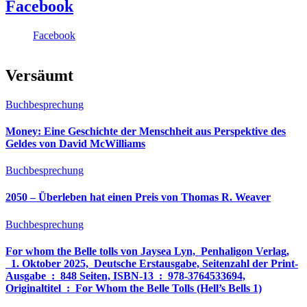
Facebook
Facebook
Versäumt
Buchbesprechung
Money: Eine Geschichte der Menschheit aus Perspektive des
Geldes von David McWilliams
Buchbesprechung
2050 – Überleben hat einen Preis von Thomas R. Weaver
Buchbesprechung
For whom the Belle tolls von Jaysea Lyn, ‎ Penhaligon Verlag,
‎ 1. Oktober 2025, ‎ Deutsche Erstausgabe, Seitenzahl der Print-
Ausgabe ‏ : ‎ 848 Seiten, ISBN-13 ‏ : ‎ 978-3764533694,
Originaltitel ‏ : ‎ For Whom the Belle Tolls (Hell’s Bells 1)