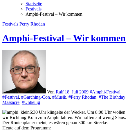
Startseite
Festivals
Amphi-Festival – Wir kommen
Festivals
Perry Rhodan
Amphi-Festival – Wir kommen
Von
Ralf
18. Juli 2009
#Amphi-Festival
,
#Festival
,
#Garching-Con
,
#Musik
,
#Perry Rhodan
,
#The Birthday
Massacre
,
#Unheilig
6:30 Uhr klingelte der Wecker. Um 8:00 Uhr wollen
wir Richtung Köln zum Amphi fahren. Wir hoffen auf wenig Staus.
Der Routenplaner meint, es wären genau 300 km Strecke.
Heute auf dem Programm: