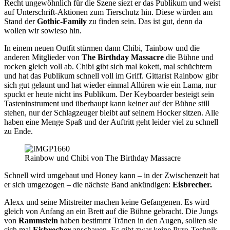
Recht ungewöhnlich für die Szene siezt er das Publikum und weist
auf Unterschrift-Aktionen zum Tierschutz hin. Diese würden am
Stand der
Gothic-Family
zu finden sein. Das ist gut, denn da
wollen wir sowieso hin.
In einem neuen Outfit stürmen dann Chibi, Tainbow und die
anderen Mitglieder von
The Birthday Massacre
die Bühne und
rocken gleich voll ab. Chibi gibt sich mal kokett, mal schüchtern
und hat das Publikum schnell voll im Griff. Gittarist Rainbow gibr
sich gut gelaunt und hat wieder einmal Allüren wie ein Lama, nur
spuckt er heute nicht ins Publikum. Der Keyboarder besteigt sein
Tasteninstrument und überhaupt kann keiner auf der Bühne still
stehen, nur der Schlagzeuger bleibt auf seinem Hocker sitzen. Alle
haben eine Menge Spaß und der Auftritt geht leider viel zu schnell
zu Ende.
Rainbow und Chibi von The Birthday Massacre
Schnell wird umgebaut und Honey kann – in der Zwischenzeit hat
er sich umgezogen – die nächste Band ankündigen:
Eisbrecher.
Alexx und seine Mitstreiter machen keine Gefangenen. Es wird
gleich von Anfang an ein Brett auf die Bühne gebracht. Die Jungs
von
Rammstein
haben bestimmt Tränen in den Augen, sollten sie
sich mal
Eisbrecher
anschauen. Es gibt zwar keine Pyro-Technik,