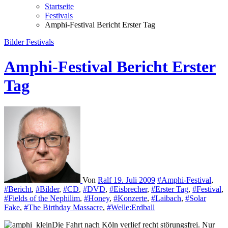
Startseite
Festivals
Amphi-Festival Bericht Erster Tag
Bilder
Festivals
Amphi-Festival Bericht Erster
Tag
Von
Ralf
19. Juli 2009
#Amphi-Festival
,
#Bericht
,
#Bilder
,
#CD
,
#DVD
,
#Eisbrecher
,
#Erster Tag
,
#Festival
,
#Fields of the Nephilim
,
#Honey
,
#Konzerte
,
#Laibach
,
#Solar
Fake
,
#The Birthday Massacre
,
#Welle:Erdball
Die Fahrt nach Köln verlief recht störungsfrei. Nur