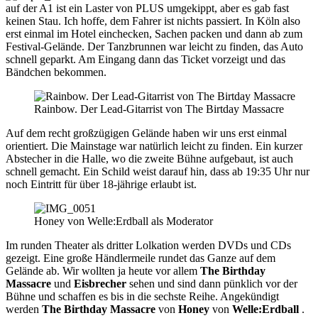
auf der A1 ist ein Laster von PLUS umgekippt, aber es gab fast
keinen Stau. Ich hoffe, dem Fahrer ist nichts passiert. In Köln also
erst einmal im Hotel einchecken, Sachen packen und dann ab zum
Festival-Gelände. Der Tanzbrunnen war leicht zu finden, das Auto
schnell geparkt. Am Eingang dann das Ticket vorzeigt und das
Bändchen bekommen.
Rainbow. Der Lead-Gitarrist von The Birtday Massacre
Auf dem recht großzügigen Gelände haben wir uns erst einmal
orientiert. Die Mainstage war natürlich leicht zu finden. Ein kurzer
Abstecher in die Halle, wo die zweite Bühne aufgebaut, ist auch
schnell gemacht. Ein Schild weist darauf hin, dass ab 19:35 Uhr nur
noch Eintritt für über 18-jährige erlaubt ist.
Honey von Welle:Erdball als Moderator
Im runden Theater als dritter Lolkation werden DVDs und CDs
gezeigt. Eine große Händlermeile rundet das Ganze auf dem
Gelände ab. Wir wollten ja heute vor allem
The Birthday
Massacre
und
Eisbrecher
sehen und sind dann pünklich vor der
Bühne und schaffen es bis in die sechste Reihe. Angekündigt
werden
The Birthday Massacre
von
Honey
von
Welle:Erdball
.