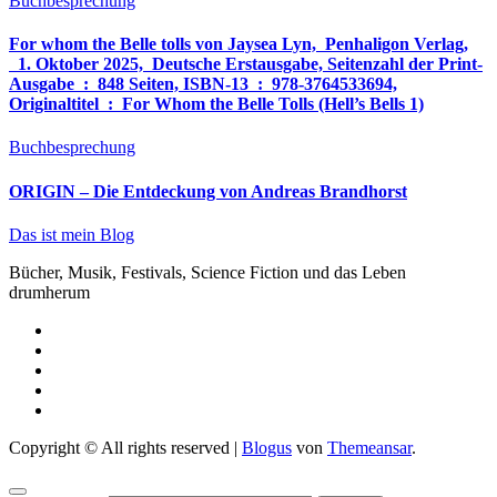
Buchbesprechung
For whom the Belle tolls von Jaysea Lyn, ‎ Penhaligon Verlag,
‎ 1. Oktober 2025, ‎ Deutsche Erstausgabe, Seitenzahl der Print-
Ausgabe ‏ : ‎ 848 Seiten, ISBN-13 ‏ : ‎ 978-3764533694,
Originaltitel ‏ : ‎ For Whom the Belle Tolls (Hell’s Bells 1)
Buchbesprechung
ORIGIN – Die Entdeckung von Andreas Brandhorst
Das ist mein Blog
Bücher, Musik, Festivals, Science Fiction und das Leben
drumherum
Copyright © All rights reserved
|
Blogus
von
Themeansar
.