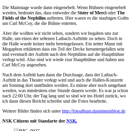
Die Mainstage wurde dann eingenebelt. Wenn Bühnen eingenebelt
werden, bedeutet das, dass entweder die
Sister of Merci
oder
The
Fields of the Nephilim
auftreten. Hier waren es die staubigen Goths
um Carl McCoy, die die Bühne enterten.
Aber die wollten wir nicht sehen, sondern wir begaben uns zur
Halle, um einen der seltenen Laibach-Auftritte zu sehen. Doch in
die Halle wurde keiner mehr hereingelassen. Ein netter Mann mit
Megaphon erklärtem dass ein Teil der Decke heruntergefallen sein
und eventuell der Auftritt nach den Nephilims auf die Hauptbühne
verlegt wird. Also sind wir wiede rzur Hauptbühne und haben uns
Carl McCoy angesehen.
Nach dem Auftritt kam dann die Durchsage, dass der Laibach-
Auftritt in das Theater verlegt wird und auch die Hallen-Konzerte
am Sonntag dort stattfinden werden. Es müsse aber noch umgebaut
werden, was mindestens eine Stunde dauern werde. Es war ja schon
nach 22:00 Uhr, der Tag lang und so sind wir ins Hotel zurück, wo
ich dann diesen Bericht schreibe und die Fotos bearbeite.
Weitere Bilder finden sich unter
http://fotoalbum.dasistmeinblog.de
NSK Citizens mit Standarte der
NSK.