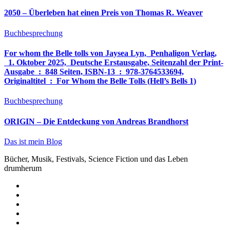
2050 – Überleben hat einen Preis von Thomas R. Weaver
Buchbesprechung
For whom the Belle tolls von Jaysea Lyn, ‎ Penhaligon Verlag,
‎ 1. Oktober 2025, ‎ Deutsche Erstausgabe, Seitenzahl der Print-
Ausgabe ‏ : ‎ 848 Seiten, ISBN-13 ‏ : ‎ 978-3764533694,
Originaltitel ‏ : ‎ For Whom the Belle Tolls (Hell’s Bells 1)
Buchbesprechung
ORIGIN – Die Entdeckung von Andreas Brandhorst
Das ist mein Blog
Bücher, Musik, Festivals, Science Fiction und das Leben
drumherum