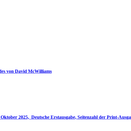
ldes von David McWilliams
gabe, Seitenzahl der Print-Ausgabe ‏ : ‎ 848 Seiten, ISBN-13 ‏ : ‎ 978-3764533694, Originaltitel ‏ : 