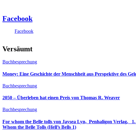
Facebook
Facebook
Versäumt
Buchbesprechung
Money: Eine Geschichte der Menschheit aus Perspektive des Ge
Buchbesprechung
2050 – Überleben hat einen Preis von Thomas R. Weaver
Buchbesprechung
For whom the Belle tolls von Jaysea Lyn, ‎ Penhaligon Verlag, ‎ 1. Oktober 2025, ‎ Deutsche Erstaus
Whom the Belle Tolls (Hell’s Bells 1)