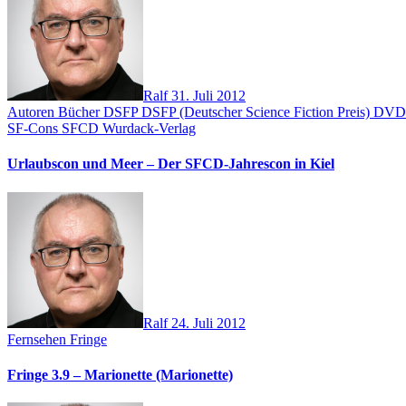
Ralf
31. Juli 2012
Autoren
Bücher
DSFP
DSFP (Deutscher Science Fiction Preis)
DV
SF-Cons
SFCD
Wurdack-Verlag
Urlaubscon und Meer – Der SFCD-Jahrescon in Kiel
Ralf
24. Juli 2012
Fernsehen
Fringe
Fringe 3.9 – Marionette (Marionette)