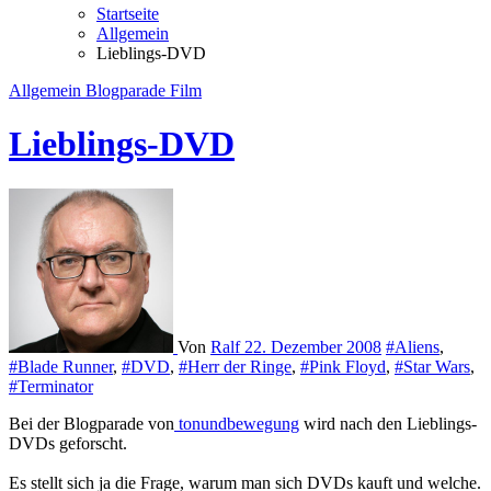
Startseite
Allgemein
Lieblings-DVD
Allgemein
Blogparade
Film
Lieblings-DVD
Von
Ralf
22. Dezember 2008
#Aliens
,
#Blade Runner
,
#DVD
,
#Herr der Ringe
,
#Pink Floyd
,
#Star Wars
,
#Terminator
Bei der Blogparade von
tonundbewegung
wird nach den Lieblings-
DVDs geforscht.
Es stellt sich ja die Frage, warum man sich DVDs kauft und welche.