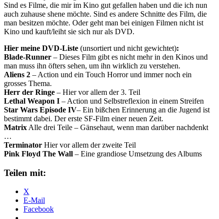
Sind es Filme, die mir im Kino gut gefallen haben und die ich nun
auch zuhause shene möchte. Sind es andere Schnitte des Film, die
man besitzen möchte. Oder geht man bei einigen Filmen nicht ist
Kino und kauft/leiht sie sich nur als DVD.
Hier meine DVD-Liste
(unsortiert und nicht gewichtet)
:
Blade-Runner
– Dieses Film gibt es nicht mehr in den Kinos und
man muss ihn öfters sehen, um ihn wirklich zu verstehen.
Aliens 2
– Action und ein Touch Horror und immer noch ein
grosses Thema.
Herr der Ringe
– Hier vor allem der 3. Teil
Lethal Weapon I
– Action und Selbstreflexion in einem Streifen
Star Wars Episode IV
– Ein bißchen Erinnerung an die Jugend ist
bestimmt dabei. Der erste SF-Film einer neuen Zeit.
Matrix
Alle drei Teile – Gänsehaut, wenn man darüber nachdenkt
…
Terminator
Hier vor allem der zweite Teil
Pink Floyd The Wall
– Eine grandiose Umsetzung des Albums
Teilen mit:
X
E-Mail
Facebook