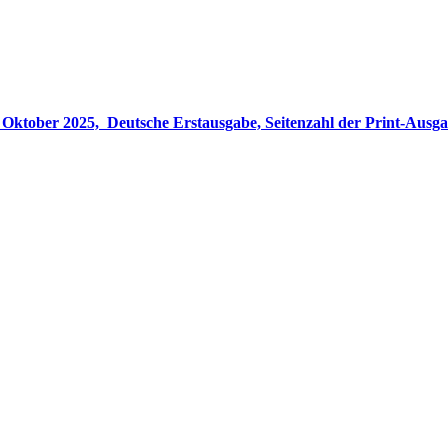
gabe, Seitenzahl der Print-Ausgabe ‏ : ‎ 848 Seiten, ISBN-13 ‏ : ‎ 978-3764533694, Originaltitel ‏ : 