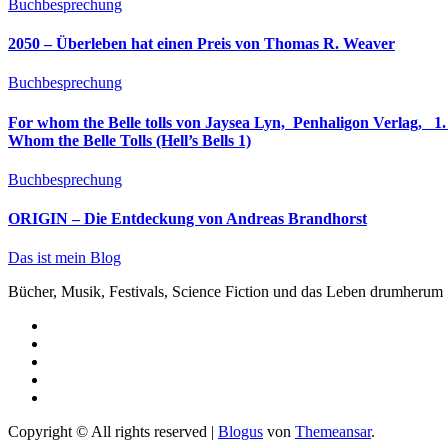
Buchbesprechung
2050 – Überleben hat einen Preis von Thomas R. Weaver
Buchbesprechung
For whom the Belle tolls von Jaysea Lyn, ‎ Penhaligon Verlag, ‎ 1. Oktober 2025, ‎ Deutsche Erstaus
Whom the Belle Tolls (Hell’s Bells 1)
Buchbesprechung
ORIGIN – Die Entdeckung von Andreas Brandhorst
Das ist mein Blog
Bücher, Musik, Festivals, Science Fiction und das Leben drumherum
Copyright © All rights reserved
|
Blogus
von
Themeansar
.