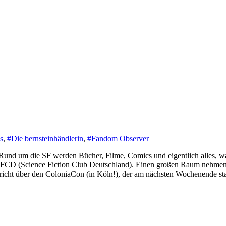
s
,
#Die bernsteinhändlerin
,
#Fandom Observer
und um die SF werden Bücher, Filme, Comics und eigentlich alles, wa
 SFCD (Science Fiction Club Deutschland). Einen großen Raum nehmen
icht über den ColoniaCon (in Köln!), der am nächsten Wochenende sta