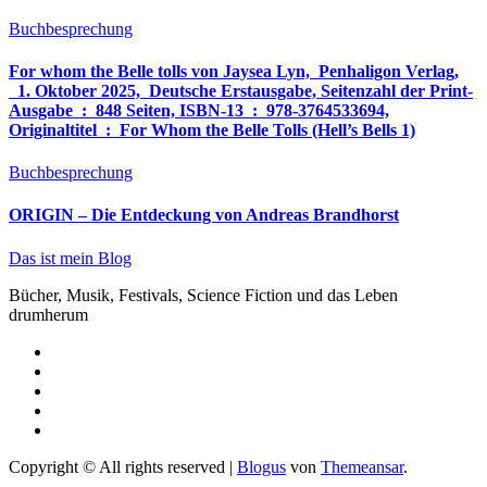
Buchbesprechung
For whom the Belle tolls von Jaysea Lyn, ‎ Penhaligon Verlag,
‎ 1. Oktober 2025, ‎ Deutsche Erstausgabe, Seitenzahl der Print-
Ausgabe ‏ : ‎ 848 Seiten, ISBN-13 ‏ : ‎ 978-3764533694,
Originaltitel ‏ : ‎ For Whom the Belle Tolls (Hell’s Bells 1)
Buchbesprechung
ORIGIN – Die Entdeckung von Andreas Brandhorst
Das ist mein Blog
Bücher, Musik, Festivals, Science Fiction und das Leben
drumherum
Copyright © All rights reserved
|
Blogus
von
Themeansar
.