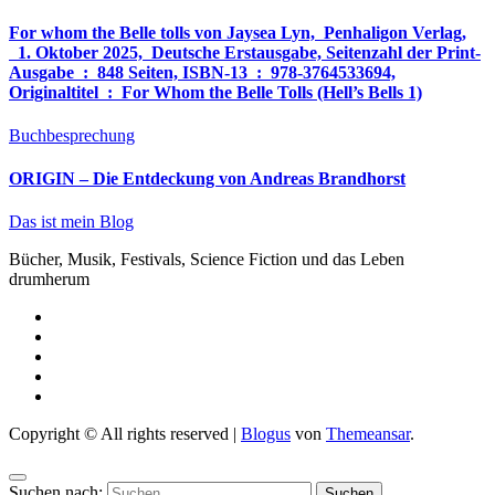
For whom the Belle tolls von Jaysea Lyn, ‎ Penhaligon Verlag,
‎ 1. Oktober 2025, ‎ Deutsche Erstausgabe, Seitenzahl der Print-
Ausgabe ‏ : ‎ 848 Seiten, ISBN-13 ‏ : ‎ 978-3764533694,
Originaltitel ‏ : ‎ For Whom the Belle Tolls (Hell’s Bells 1)
Buchbesprechung
ORIGIN – Die Entdeckung von Andreas Brandhorst
Das ist mein Blog
Bücher, Musik, Festivals, Science Fiction und das Leben
drumherum
Copyright © All rights reserved
|
Blogus
von
Themeansar
.
Suchen nach: