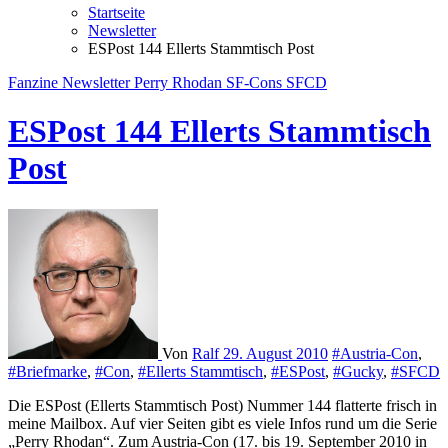
Startseite
Newsletter
ESPost 144 Ellerts Stammtisch Post
Fanzine
Newsletter
Perry Rhodan
SF-Cons
SFCD
ESPost 144 Ellerts Stammtisch
Post
Von
Ralf
29. August 2010
#Austria-Con
,
#Briefmarke
,
#Con
,
#Ellerts Stammtisch
,
#ESPost
,
#Gucky
,
#SFCD
Die ESPost (Ellerts Stammtisch Post) Nummer 144 flatterte frisch in
meine Mailbox. Auf vier Seiten gibt es viele Infos rund um die Serie
„Perry Rhodan“. Zum Austria-Con (17. bis 19. September 2010 in