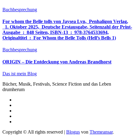
Buchbesprechung
For whom the Belle tolls von Jaysea Lyn, ‎ Penhaligon Verlag,
‎ 1. Oktober 2025, ‎ Deutsche Erstausgabe, Seitenzahl der Print-
Ausgabe ‏ : ‎ 848 Seiten, ISBN-13 ‏ : ‎ 978-3764533694,
Originaltitel ‏ : ‎ For Whom the Belle Tolls (Hell’s Bells 1)
Buchbesprechung
ORIGIN – Die Entdeckung von Andreas Brandhorst
Das ist mein Blog
Bücher, Musik, Festivals, Science Fiction und das Leben
drumherum
Copyright © All rights reserved
|
Blogus
von
Themeansar
.