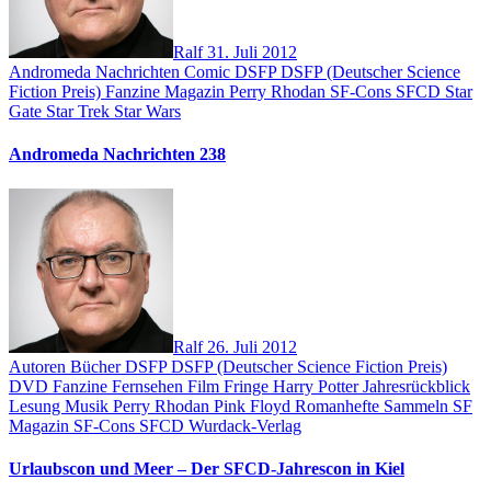
Ralf
31. Juli 2012
Andromeda Nachrichten
Comic
DSFP
DSFP (Deutscher Science
Fiction Preis)
Fanzine
Magazin
Perry Rhodan
SF-Cons
SFCD
Star
Gate
Star Trek
Star Wars
Andromeda Nachrichten 238
Ralf
26. Juli 2012
Autoren
Bücher
DSFP
DSFP (Deutscher Science Fiction Preis)
DVD
Fanzine
Fernsehen
Film
Fringe
Harry Potter
Jahresrückblick
Lesung
Musik
Perry Rhodan
Pink Floyd
Romanhefte
Sammeln
SF
Magazin
SF-Cons
SFCD
Wurdack-Verlag
Urlaubscon und Meer – Der SFCD-Jahrescon in Kiel