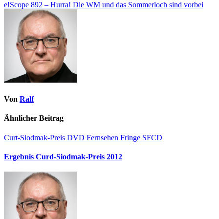
e!Scope 892 – Hurra! Die WM und das Sommerloch sind vorbei
Von
Ralf
Ähnlicher Beitrag
Curt-Siodmak-Preis
DVD
Fernsehen
Fringe
SFCD
Ergebnis Curd-Siodmak-Preis 2012