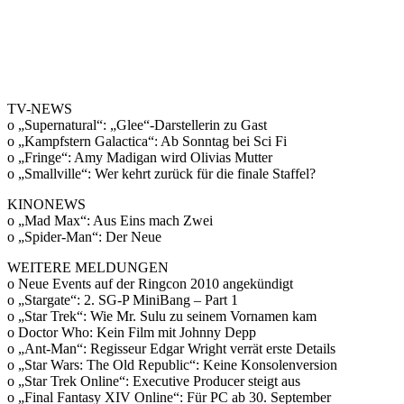
TV-NEWS
o „Supernatural“: „Glee“-Darstellerin zu Gast
o „Kampfstern Galactica“: Ab Sonntag bei Sci Fi
o „Fringe“: Amy Madigan wird Olivias Mutter
o „Smallville“: Wer kehrt zurück für die finale Staffel?
KINONEWS
o „Mad Max“: Aus Eins mach Zwei
o „Spider-Man“: Der Neue
WEITERE MELDUNGEN
o Neue Events auf der Ringcon 2010 angekündigt
o „Stargate“: 2. SG-P MiniBang – Part 1
o „Star Trek“: Wie Mr. Sulu zu seinem Vornamen kam
o Doctor Who: Kein Film mit Johnny Depp
o „Ant-Man“: Regisseur Edgar Wright verrät erste Details
o „Star Wars: The Old Republic“: Keine Konsolenversion
o „Star Trek Online“: Executive Producer steigt aus
o „Final Fantasy XIV Online“: Für PC ab 30. September