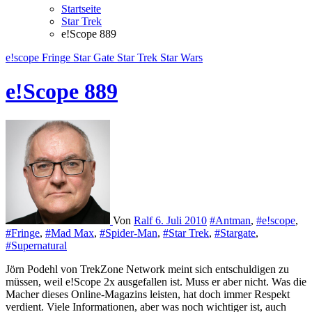
Startseite
Star Trek
e!Scope 889
e!scope
Fringe
Star Gate
Star Trek
Star Wars
e!Scope 889
Von
Ralf
6. Juli 2010
#Antman
,
#e!scope
,
#Fringe
,
#Mad Max
,
#Spider-Man
,
#Star Trek
,
#Stargate
,
#Supernatural
Jörn Podehl von TrekZone Network meint sich entschuldigen zu
müssen, weil e!Scope 2x ausgefallen ist. Muss er aber nicht. Was die
Macher dieses Online-Magazins leisten, hat doch immer Respekt
verdient. Viele Informationen, aber was noch wichtiger ist, auch