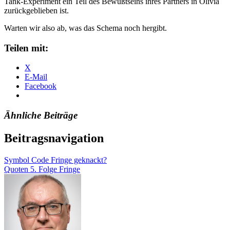
Tank-Experiment ein Teil des Bewußtseins ihres Partners in Olivia
zurückgeblieben ist.
Warten wir also ab, was das Schema noch hergibt.
Teilen mit:
X
E-Mail
Facebook
Ähnliche Beiträge
Beitragsnavigation
Symbol Code Fringe geknackt?
Quoten 5. Folge Fringe