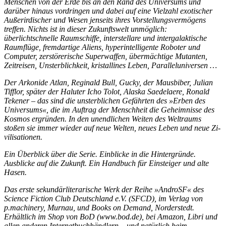
Menschen von der Erde bis an den Rand des Universums und
darüber hinaus vordringen und dabei auf eine Vielzahl exotischer
Außerirdischer und Wesen jenseits ihres Vorstellungsvermögens
treffen. Nichts ist in dieser Zukunftswelt unmöglich:
überlichtschnelle Raumschiffe, interstellare und intergalaktische
Raumflüge, fremdartige Aliens, hyperintelligente Roboter und
Computer, zerstörerische Superwaffen, übermächtige Mutanten,
Zeitreisen, Unsterblichkeit, kristallines Leben, Paralleluniversen …
Der Arkonide Atlan, Reginald Bull, Gucky, der Maus­bi­ber, Julian
Tifflor, später der Haluter Icho Tolot, Alaska Saedelaere, Ronald
Tekener – das sind die unsterblichen Gefährten des »Erben des
Universums«, die im Auftrag der Menschheit die Geheimnisse des
Kosmos ergründen. In den unendlichen Weiten des Weltraums
stoßen sie im­mer wieder auf neue Welten, neues Leben und neue Zi­
vi­li­sationen.
Ein Überblick über die Serie. Einblicke in die Hintergrün­de.
Ausblicke auf die Zukunft. Ein Handbuch für Einstei­ger und alte
Hasen.
Das erste sekundärliterarische Werk der Reihe »AndroSF« des
Science Fiction Club Deutschland e.V. (SFCD), im Verlag von
p.machinery, Murnau, und Books on Demand, Norderstedt.
Erhältlich im Shop von BoD (www.bod.de), bei Amazon, Libri und
allen anderen Internetbuchhändlern – und natürlich beim