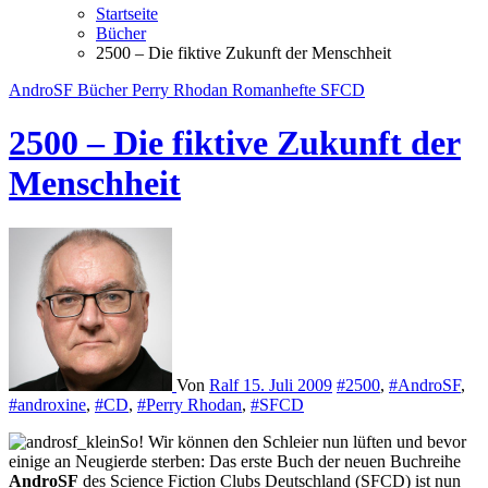
Startseite
Bücher
2500 – Die fiktive Zukunft der Menschheit
AndroSF
Bücher
Perry Rhodan
Romanhefte
SFCD
2500 – Die fiktive Zukunft der
Menschheit
Von
Ralf
15. Juli 2009
#2500
,
#AndroSF
,
#androxine
,
#CD
,
#Perry Rhodan
,
#SFCD
So! Wir können den Schleier nun lüften und bevor
einige an Neugierde sterben: Das erste Buch der neuen Buchreihe
AndroSF
des Science Fiction Clubs Deutschland (SFCD) ist nun