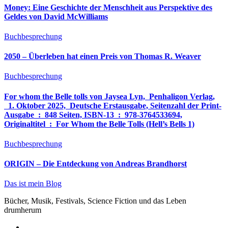
Money: Eine Geschichte der Menschheit aus Perspektive des
Geldes von David McWilliams
Buchbesprechung
2050 – Überleben hat einen Preis von Thomas R. Weaver
Buchbesprechung
For whom the Belle tolls von Jaysea Lyn, ‎ Penhaligon Verlag,
‎ 1. Oktober 2025, ‎ Deutsche Erstausgabe, Seitenzahl der Print-
Ausgabe ‏ : ‎ 848 Seiten, ISBN-13 ‏ : ‎ 978-3764533694,
Originaltitel ‏ : ‎ For Whom the Belle Tolls (Hell’s Bells 1)
Buchbesprechung
ORIGIN – Die Entdeckung von Andreas Brandhorst
Das ist mein Blog
Bücher, Musik, Festivals, Science Fiction und das Leben
drumherum