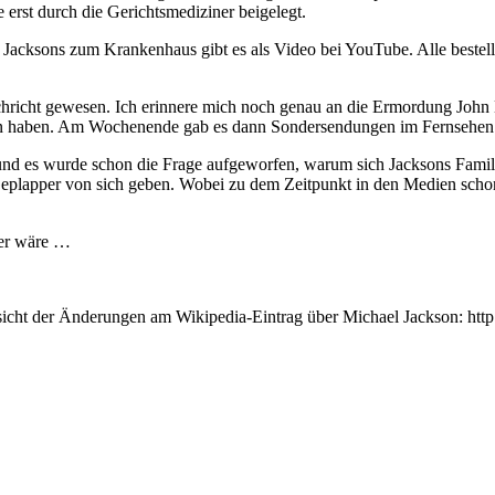
erst durch die Gerichtsmediziner beigelegt.
l Jacksons zum Krankenhaus gibt es als Video bei YouTube. Alle bestel
chricht gewesen. Ich erinnere mich noch genau an die Ermordung John 
nden haben. Am Wochenende gab es dann Sondersendungen im Fernsehen
 und es wurde schon die Frage aufgeworfen, warum sich Jacksons Famili
s Geplapper von sich geben. Wobei zu dem Zeitpunkt in den Medien scho
mer wäre …
rsicht der Änderungen am Wikipedia-Eintrag über Michael Jackson: htt