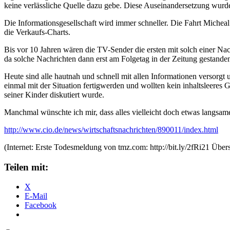
keine verlässliche Quelle dazu gebe. Diese Auseinandersetzung wurde 
Die Informationsgesellschaft wird immer schneller. Die Fahrt Michea
die Verkaufs-Charts.
Bis vor 10 Jahren wären die TV-Sender die ersten mit solch einer Na
da solche Nachrichten dann erst am Folgetag in der Zeitung gesta
Heute sind alle hautnah und schnell mit allen Informationen versorgt
einmal mit der Situation fertigwerden und wollten kein inhaltsleere
seiner Kinder diskutiert wurde.
Manchmal wünschte ich mir, dass alles vielleicht doch etwas langsa
http://www.cio.de/news/wirtschaftsnachrichten/890011/index.html
(Internet: Erste Todesmeldung von tmz.com: http://bit.ly/2fRi21 Übe
Teilen mit:
X
E-Mail
Facebook