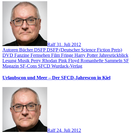
Ralf
31. Juli 2012
Autoren
Bücher
DSFP
DSFP (Deutscher Science Fiction Preis)
DVD
Fanzine
Fernsehen
Film
Fringe
Harry Potter
Jahresrückblick
Lesung
Musik
Perry Rhodan
Pink Floyd
Romanhefte
Sammeln
SF
Magazin
SF-Cons
SFCD
Wurdack-Verlag
Urlaubscon und Meer – Der SFCD-Jahrescon in Kiel
Ralf
24. Juli 2012