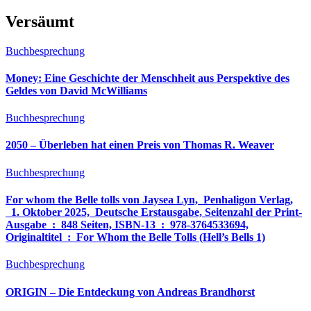
Versäumt
Buchbesprechung
Money: Eine Geschichte der Menschheit aus Perspektive des
Geldes von David McWilliams
Buchbesprechung
2050 – Überleben hat einen Preis von Thomas R. Weaver
Buchbesprechung
For whom the Belle tolls von Jaysea Lyn, ‎ Penhaligon Verlag,
‎ 1. Oktober 2025, ‎ Deutsche Erstausgabe, Seitenzahl der Print-
Ausgabe ‏ : ‎ 848 Seiten, ISBN-13 ‏ : ‎ 978-3764533694,
Originaltitel ‏ : ‎ For Whom the Belle Tolls (Hell’s Bells 1)
Buchbesprechung
ORIGIN – Die Entdeckung von Andreas Brandhorst