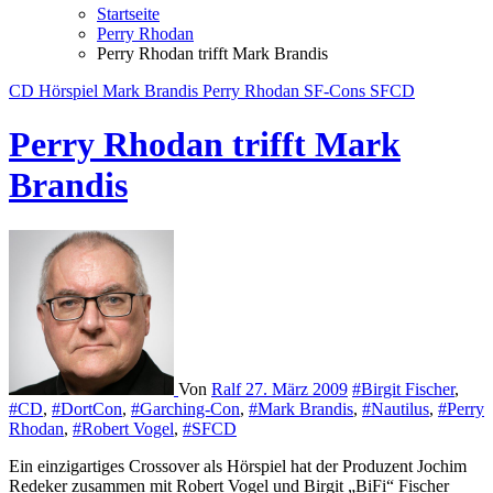
Startseite
Perry Rhodan
Perry Rhodan trifft Mark Brandis
CD
Hörspiel
Mark Brandis
Perry Rhodan
SF-Cons
SFCD
Perry Rhodan trifft Mark
Brandis
Von
Ralf
27. März 2009
#Birgit Fischer
,
#CD
,
#DortCon
,
#Garching-Con
,
#Mark Brandis
,
#Nautilus
,
#Perry
Rhodan
,
#Robert Vogel
,
#SFCD
Ein einzigartiges Crossover als Hörspiel hat der Produzent Jochim
Redeker zusammen mit Robert Vogel und Birgit „BiFi“ Fischer