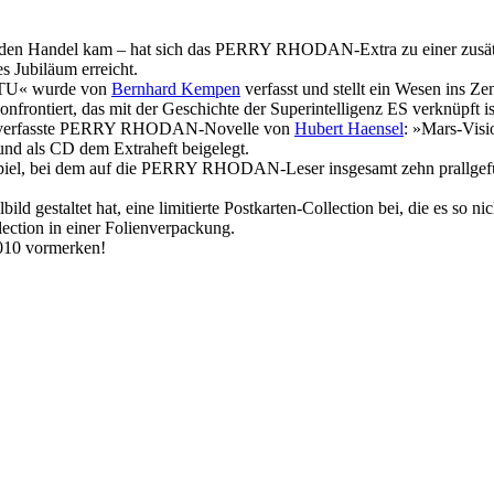
o in den Handel kam – hat sich das PERRY RHODAN-Extra zu einer zusä
es Jubiläum erreicht.
RTU« wurde von
Bernhard Kempen
verfasst und stellt ein Wesen ins Ze
nfrontiert, das mit der Geschichte der Superintelligenz ES verknüpft
s verfasste PERRY RHODAN-Novelle von
Hubert Haensel
: »Mars-Vis
und als CD dem Extraheft beigelegt.
nnspiel, bei dem auf die PERRY RHODAN-Leser insgesamt zehn prallgefü
lbild gestaltet hat, eine limitierte Postkarten-Collection bei, die es
ction in einer Folienverpackung.
010 vormerken!