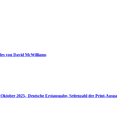
ldes von David McWilliams
gabe, Seitenzahl der Print-Ausgabe ‏ : ‎ 848 Seiten, ISBN-13 ‏ : ‎ 978-3764533694, Originaltitel ‏ : 