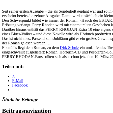
Seit seiner ersten Ausgabe – die als Sonderheft geplant war und s
erscheint bereits die zehnte Ausgabe. Damit wird tatsächlich ein klein
Den Schwerpunkt bildet wie immer der Roman: »Hauch der ESTA
Erlösung verlangt. Perry Rhodan wird mit einem uralten Geschehen ko
Darüber hinaus enthält das PERRY RHODAN-Extra 10 eine eigen
eines Blues-Volkes – und diese Novelle wird als Hörbuch produziert 
Das ist nicht alles: Passend zum Jubiläum gibt es ein großes Gewi
der Roman gelesen werden …
Ebenfalls liegt dem Roman, zu dem
Dirk Schulz
ein umlaufendes Tite
eingeschweißt ausgeliefert: Roman, Hörbuch-CD und Postkarten-Colle
PERRY RHODAN-Fans sollten sich also schon jetzt den 19. März 2
Teilen mit:
X
E-Mail
Facebook
Ähnliche Beiträge
Beitragsnavigation