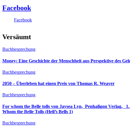
Facebook
Facebook
Versäumt
Buchbesprechung
Money: Eine Geschichte der Menschheit aus Perspektive des Ge
Buchbesprechung
2050 – Überleben hat einen Preis von Thomas R. Weaver
Buchbesprechung
For whom the Belle tolls von Jaysea Lyn, ‎ Penhaligon Verlag, ‎ 1. Oktober 2025, ‎ Deutsche Erstaus
Whom the Belle Tolls (Hell’s Bells 1)
Buchbesprechung