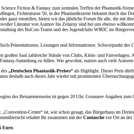
n Science Fiction & Fantasy zum zentralen Treffen der Phantastik-Sz
dlingen, Fichtestrasse 50, in der Phantastikszene bekannt durch das Drei
ganz einstellen, bieten wir das jährliche Forum für alle, die mit ihren
hsvoller Literatur von Asimov bis Zelazny sind bei uns ebenso willkom
nstaltung des BuCon-Teams und des Jugendclubs WIRIC im Bürgerverein
 Buch-Präsentationen, Lesungen und Informationen. Schwerpunkt des Co
n großen Saal zahlreiche Stände von Clubs, Klein- und Fanverlagen. A
 Fantasy-Sammlung zu füllen. Wie gewohnt, nutzen auch viele Autoren
g des
„Deutschen Phantastik-Preises“
als Highlight. Dieser Preis dür
echnen deshalb auch dieses Jahr wieder mit prominenten Überraschungsg
t. Beginn des Beisammenseins ist gegen 20 Uhr. Genauere Angaben zum O
„Convention-Center“ ist, wie schon gesagt, das Bürgerhaus im Dreieich
ammübersicht erhaltet Ihr zusammen mit der
Contasche
vor Ort an der
6 Euro
.