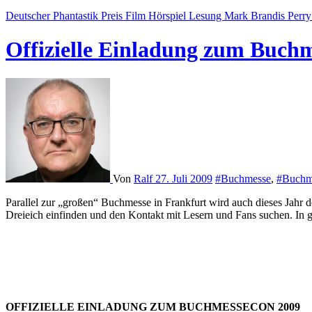
Deutscher Phantastik Preis
Film
Hörspiel
Lesung
Mark Brandis
Perr
Offizielle Einladung zum Buch
Von
Ralf
27. Juli 2009
#Buchmesse
,
#Buchm
Parallel zur „großen“ Buchmesse in Frankfurt wird auch dieses Jahr der Buchmesse-Con in Dreieich stattfinden. Viele Macher rund um die Phantastik – Autoren, Herausgeber, Illustratoren, werden sich in
Dreieich einfinden und den Kontakt mit Lesern und Fans suchen. In g
OFFIZIELLE EINLADUNG ZUM BUCHMESSECON 2009