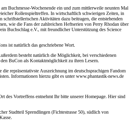
ene am Buchmesse-Wochenende ein und zum mittlerweile neunten Mal
eicher Rollenspieltreffen. In wirtschaftlich schwierigen Zeiten, in
 schriftstellerischen Aktivitäten dazu beitragen, die entstehenden
men, wie die Fans der zahlreichen Heftserien von Perry Rhodan über
 Buchschlag e.V., mit freundlicher Unterstützung des Science
ns ist natürlich das geschriebene Wort.
ußerdem besteht natürlich die Möglichkeit, bei verschiedenen
 den BuCon als Kontaktmöglichkeit zu ihren Lesern.
fte die repräsentativste Auszeichnung im deutschsprachigen Fandom
ästen. Informationen hierzu gibt es unter www.phantastik-news.de
rt des Vortreffens entnehmt Ihr bitte unserer Homepage. Hier sind
er Stadtteil Sprendlingen (Fichtestrasse 50), südlich von
 Kasse.