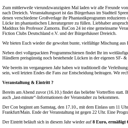
Zum mittlerweile vierundzwanzigsten Mal laden wir alle Freunde vo
nach Dreieich. Veranstaltungsort ist das Bürgerhaus im Stadtteil Spren
denen verschiedene Großverlage ihr Phantastikprogramm reduzieren oder 
Lücke im phantastischen Literaturgenre zu füllen. Liebhaber anspruc
Maddrax bis Professor Zamorra. BuCon 24 ist eine gemeinsame Vera
Fiction Clubs Deutschland e.V. und der Bürgerhäuser Dreieich.
Wir bieten Euch wieder die gewohnt bunte, vielfältige Mischung aus
Neben drei vollgepackten Programmschienen findet Ihr im weitläufige
Händlern preisgünstig noch bestehende Lücken in der eigenen SF- &
Wie bereits im vergangenen Jahr haben wir traditionell die Verleihun
sein, weil letzten Endes die Fans zur Entscheidung beitragen. Wir r
Veranstaltung & Eintritt ?
Bereits am Abend zuvor (16.10.) findet das beliebte Vortreffen stat
auch „last-minute“-Informationen der Veranstalter zu bekommen.
Der Con beginnt am Samstag, den 17.10., mit dem Einlass um 11 Uhr. 
Frankfurt/Main. Ende der Veranstaltung ist gegen 22 Uhr. Eine Progr
Der Eintritt beläuft sich in diesem Jahr wieder auf
8 Euro, ermäßigt 