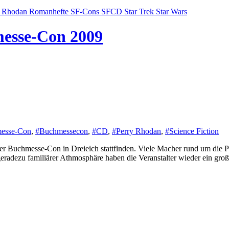
y Rhodan
Romanhefte
SF-Cons
SFCD
Star Trek
Star Wars
messe-Con 2009
esse-Con
,
#Buchmessecon
,
#CD
,
#Perry Rhodan
,
#Science Fiction
eradezu familiärer Athmosphäre haben die Veranstalter wieder ein große