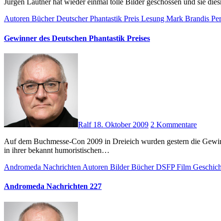
Jürgen Lautner hat wieder einmal tolle Bilder geschossen und sie di
Autoren
Bücher
Deutscher Phantastik Preis
Lesung
Mark Brandis
Pe
Gewinner des Deutschen Phantastik Preises
Ralf
18. Oktober 2009
2 Kommentare
Auf dem Buchmesse-Con 2009 in Dreieich wurden gestern die Gewinner der verschiedenen Kategorien des Deutschen Phantastik Preises (DPP) bekannt gegeben. Mike Hillenbrand und Hermann Ritter haben
in ihrer bekannt humoristischen…
Andromeda Nachrichten
Autoren
Bilder
Bücher
DSFP
Film
Geschic
Andromeda Nachrichten 227