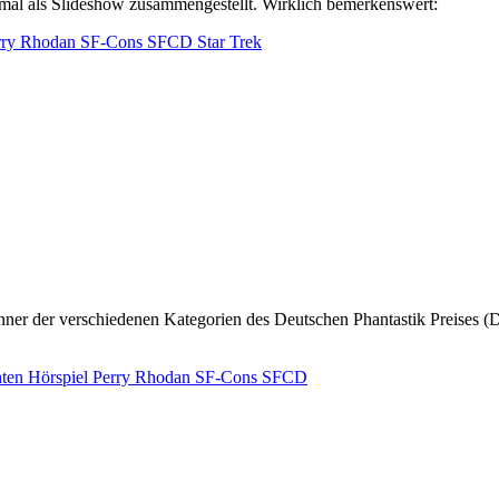
esmal als Slideshow zusammengestellt. Wirklich bemerkenswert:
rry Rhodan
SF-Cons
SFCD
Star Trek
hten
Hörspiel
Perry Rhodan
SF-Cons
SFCD