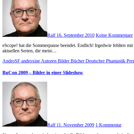
Ralf
16. September 2010
Keine Kommentare
eScope! hat die Sommerpause beendet. Endlich! Irgedwie fehlten mir die (fast) täglichen Nachrichten rund um die (phantastischen) Medienlandschaft. Lars Riesenberg beschäftigt sich im Vorwort mit den
aktuellen Serien, die meist…
AndroSF
androxine
Autoren
Bilder
Bücher
Deutscher Phantastik Pre
BuCon 2009 – Bilder in einer Slideshow
Ralf
11. November 2009
1 Kommentar