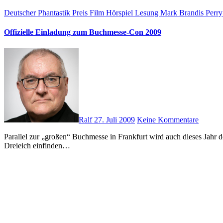
Deutscher Phantastik Preis
Film
Hörspiel
Lesung
Mark Brandis
Perr
Offizielle Einladung zum Buchmesse-Con 2009
Ralf
27. Juli 2009
Keine Kommentare
Parallel zur „großen“ Buchmesse in Frankfurt wird auch dieses Jahr der Buchmesse-Con in Dreieich stattfinden. Viele Macher rund um die Phantastik – Autoren, Herausgeber, Illustratoren, werden sich in
Dreieich einfinden…