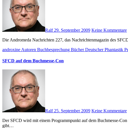
Ralf
29. September 2009
Keine Kommentare
Die Andromeda Nachrichten 227, das Nachrichtenmagazin des SFCD, 
androxine
Autoren
Buchbesprechung
Bücher
Deutscher Phantastik P
SFCD auf dem Buchmesse-Con
Ralf
25. September 2009
Keine Kommentare
Der SFCD wird mit einem Programmpunkt auf dem Buchmesse-Con in Dreieich vertreten sein. Der „dienstälteste“ Science Fiction Club in Deutschland, der SFCD (gegründet 1955) ist lebendiger denn je. Nun
gibt…