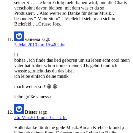
seiner S…….e kein Erfolg mehr haben wird, und die Charts
verschohnt davon bleiben, mit dem was er da so
Produziert….Also weiter so Danke für deine Musik…
besonders “ Mein Stern“…Vielleicht sieht man sich in
Bielefeld…..Grüsse Jörg.
vanessa
sagt:
5. Mai 2010 um 15:46 Uhr
hi
bohaa , ich finde das lied geboren um zu leben echt cool mein
vater hat früher schon immer deine CDs gehört und ich
wusste garnicht das du das bist .
ich leibe einfach deine musik
mach weiter so ! 😀 😀
leibe grüße vanessa
Dieter
sagt:
26. Mai 2010 um 16:11 Uhr
Hallo danke für deine geile Musik.Bin an Krebs erkrankt ,da
habe ich deinen Song Geboren um zu Leben im Radio