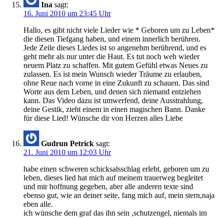
Ina
sagt:
16. Juni 2010 um 23:45 Uhr
Hallo, es gibt nicht viele Lieder wie * Geboren um zu Leben*
die diesen Tiefgang haben, und einem innerlich berühren.
Jede Zeile dieses Liedes ist so angenehm berührend, und es
geht mehr als nur unter die Haut. Es tut noch weh wieder
neuem Platz zu schaffen. Mit gutem Gefühl etwas Neues zu
zulassen. Es ist mein Wunsch wieder Träume zu erlauben,
ohne Reue nach vorne in eine Zukunft zu schauen. Das sind
Worte aus dem Leben, und denen sich niemand entziehen
kann. Das Video dazu ist umwerfend, deine Ausstrahlung,
deine Gestik, zieht einem in einen magischen Bann. Danke
für diese Lied! Wünsche dir von Herzen alles Liebe
Gudrun Petrick
sagt:
21. Juni 2010 um 12:03 Uhr
habe einen schweren schicksalsschlag erlebt, geboren um zu
leben, dieses lied hat mich auf meinem trauerweg begleitet
und mir hoffnung gegeben, aber alle anderen texte sind
ebenso gut, wie an deiner seite, fang mich auf, mein stern,naja
eben alle.
ich wünsche dem graf das ihn sein ,schutzengel, niemals im